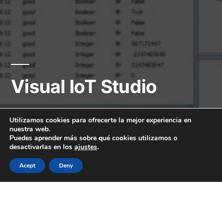
Visual IoT Studio
Utilizamos cookies para ofrecerte la mejor experiencia en
nuestra web.
Puedes aprender más sobre qué cookies utilizamos o
Usage guides
desactivarlas en los
ajustes
.
You can download latest Visual IoT Studio
Acept
Deny
in this
link