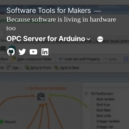
Skip
Software Tools for Makers
to
Because software is living in hardware
content
too
OPC Server for Arduino
GitHub
twitter
Youtube
Linkedin